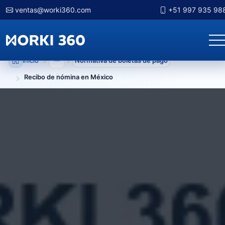
ventas@worki360.com
+51 997 935 98
Inicio
Normativa de boletas de pago
Mostrar niveles anteriores
Recibo de nómina en México