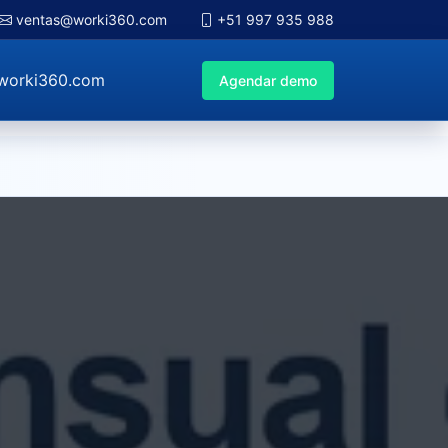
ventas@worki360.com
+51 997 935 988
worki360.com
Agendar demo