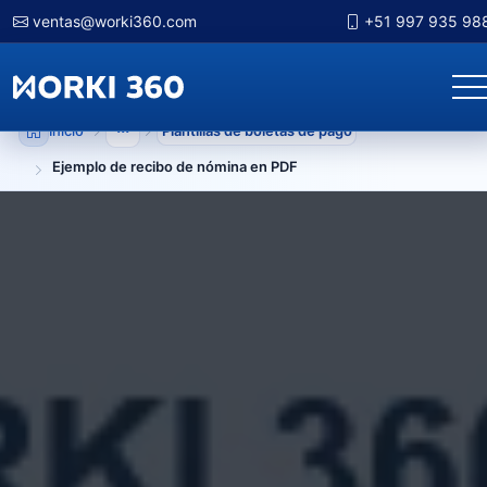
ventas@worki360.com
+51 997 935 98
Inicio
Plantillas de boletas de pago
Mostrar niveles anteriores
Ejemplo de recibo de nómina en PDF