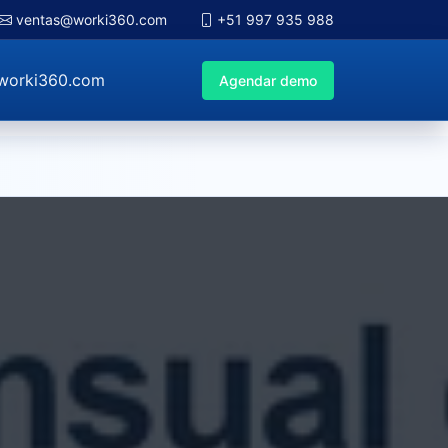
ventas@worki360.com
+51 997 935 988
worki360.com
Agendar demo