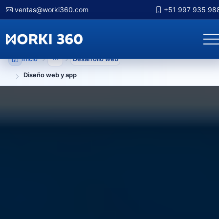
ventas@worki360.com
+51 997 935 98
Inicio
Desarrollo web
Mostrar niveles anteriores
Diseño web y app