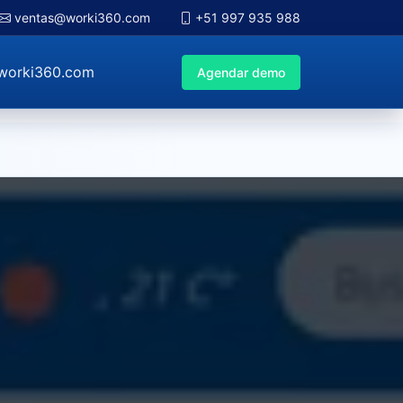
ventas@worki360.com
+51 997 935 988
worki360.com
Agendar demo