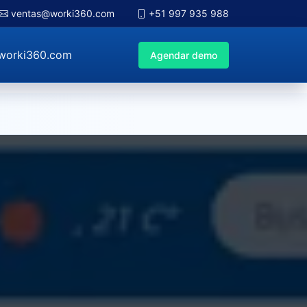
ventas@worki360.com
+51 997 935 988
worki360.com
Agendar demo