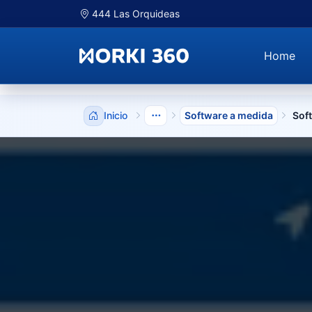
444 Las Orquideas
Home
Inicio
Software a medida
Sof
Mostrar niveles anteriores