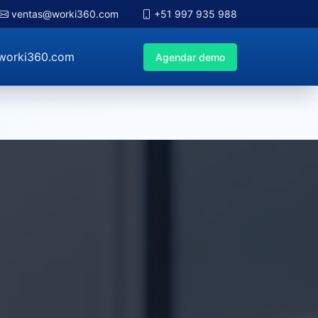
ventas@worki360.com
+51 997 935 988
worki360.com
Agendar demo