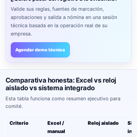
Valide sus reglas, fuentes de marcación,
aprobaciones y salida a nómina en una sesión
técnica basada en la operación real de su
empresa.
Agendar demo técnica
Comparativa honesta: Excel vs reloj
aislado vs sistema integrado
Esta tabla funciona como resumen ejecutivo para
comité.
Criterio
Excel /
Reloj aislado
Sis
manual
int