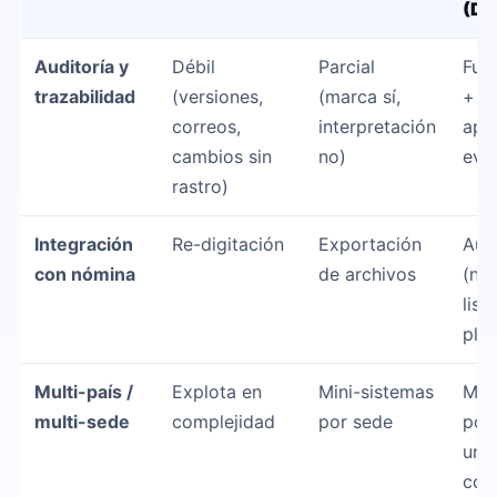
(Da
Auditoría y
Débil
Parcial
Fuer
trazabilidad
(versiones,
(marca sí,
+ r
correos,
interpretación
apr
cambios sin
no)
evi
rastro)
Integración
Re-digitación
Exportación
Aut
con nómina
de archivos
(no
list
plan
Multi-país /
Explota en
Mini-sistemas
Mot
multi-sede
complejidad
por sede
por 
unid
col