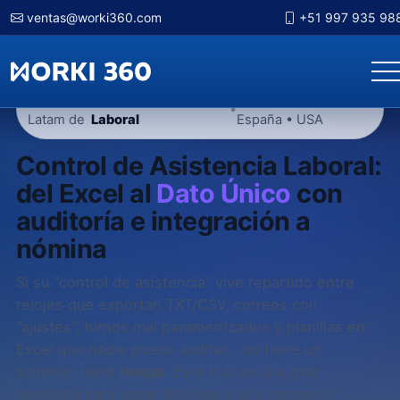
ventas@worki360.com
+51 997 935 98
Hub
Control de Asistencia
Latam • Brasil •
•
Latam de
Laboral
España • USA
Control de Asistencia Laboral:
del Excel al
Dato Único
con
auditoría e integración a
nómina
Si su “control de asistencia” vive repartido entre
relojes que exportan TXT/CSV, correos con
“ajustes”, turnos mal parametrizados y planillas en
Excel que nadie puede auditar… no tiene un
sistema: tiene
riesgo
. Este hub es una guía
completa para pasar del caos a una operación