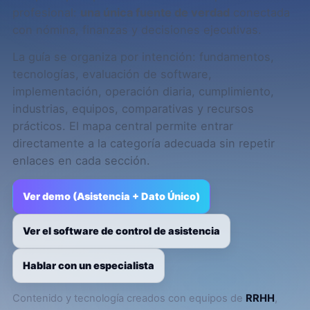
profesional:
una única fuente de verdad
conectada
con nómina, finanzas y decisiones ejecutivas.
La guía se organiza por intención: fundamentos,
tecnologías, evaluación de software,
implementación, operación diaria, cumplimiento,
industrias, equipos, comparativas y recursos
prácticos. El mapa central permite entrar
directamente a la categoría adecuada sin repetir
enlaces en cada sección.
Ver demo (Asistencia + Dato Único)
Ver el software de control de asistencia
Hablar con un especialista
Contenido y tecnología creados con equipos de
RRHH
,