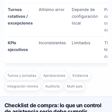
Turnos
Altísimo error
Depende de
Par
rotativos /
configuración
cent
excepciones
local
con
cam
KPIs
Inconsistentes
Limitados
Tie
ejecutivos
hist
com
Turnos y jornadas
Aprobaciones
Evidencia
Integración nómina
Auditoría
Multi-país
Checklist de compra: lo que un control
de asistencia serio debe cumplir