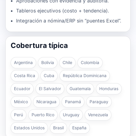
Aprobaciones con evidencia y auditoría.
Tableros ejecutivos (costo + tendencia).
Integración a nómina/ERP sin “puentes Excel”.
Cobertura típica
Argentina
Bolivia
Chile
Colombia
Costa Rica
Cuba
República Dominicana
Ecuador
El Salvador
Guatemala
Honduras
México
Nicaragua
Panamá
Paraguay
Perú
Puerto Rico
Uruguay
Venezuela
Estados Unidos
Brasil
España