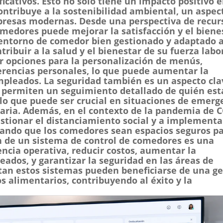
icativos. Esto no solo tiene un impacto positivo e
ontribuye a la sostenibilidad ambiental, un aspec
presas modernas. Desde una perspectiva de recur
medores puede mejorar la satisfacción y el biene
 entorno de comedor bien gestionado y adaptado a
ibuir a la salud y el bienestar de su fuerza labor
r opciones para la personalización de menús,
erencias personales, lo que puede aumentar la
mpleados. La seguridad también es un aspecto cla
 permiten un seguimiento detallado de quién est
 lo que puede ser crucial en situaciones de emerg
aria. Además, en el contexto de la pandemia de 
stionar el distanciamiento social y a implementa
ando que los comedores sean espacios seguros p
 de un sistema de control de comedores es una
iencia operativa, reducir costos, aumentar la
leados, y garantizar la seguridad en las áreas de
an estos sistemas pueden beneficiarse de una ge
s alimentarios, contribuyendo al éxito y la