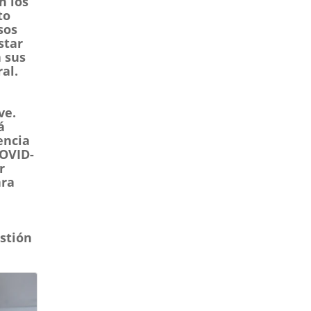
n los
to
sos
star
 sus
al.
ve.
á
encia
COVID-
r
ara
stión