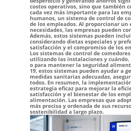
desperdicio y generando ahorros signif
costos operativos, sino que también c
cada vez más importante para las em
humanos, un sistema de control de co
de los empleados. Al proporcionar un
necesidades, las empresas pueden contr
Además, estos sistemas pueden inclui
considerando dietas especiales y pref
satisfacción y el compromiso de los e
Los sistemas de control de comedores
utilizando las instalaciones y cuándo,
o para mantener la seguridad aliment
19, estos sistemas pueden ayudar a ge
medidas sanitarias adecuadas, asegur
todos. En resumen, la implementación
estrategia eficaz para mejorar la efic
satisfacción y el bienestar de los emp
alimentación. Las empresas que adopt
más precisa y ordenada de sus recurso
sostenibilidad a largo plazo.