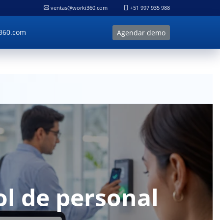
ventas@worki360.com
+51 997 935 988
360.com
Agendar demo
ol de personal