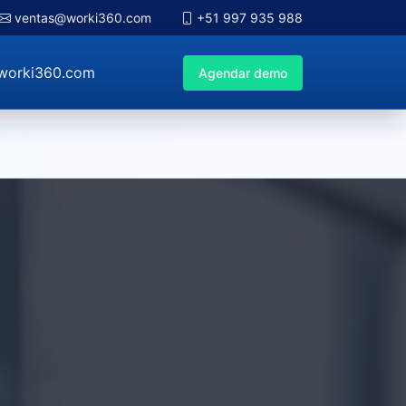
ventas@worki360.com
+51 997 935 988
worki360.com
Agendar demo