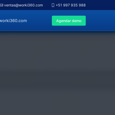
ventas@worki360.com
+51 997 935 988
worki360.com
Agendar demo