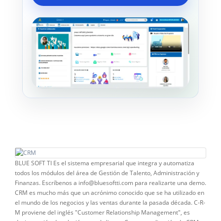
BLUE SOFT TI Es el sistema empresarial que integra y automatiza todos los módulos del área de Gestión de Talento, Administración y Finanzas. Escríbenos a info@bluesoftti.com para realizarte una demo. CRM es mucho más que un acrónimo conocido que se ha utilizado en el mundo de los negocios y las ventas durante la pasada década. C-R-M proviene del inglés "Customer Relationship Management", es decir, gestión de relación con el cliente. Con una aplicación de CRM, no hay ninguna fórmula secreta. Gestiona sencillamente la mayor parte de la información esencial de los clientes para que pueda consultarla en una única ubicación. Sin necesidad de salir de la aplicación, puede ver la información del contacto, realizar un seguimiento por correo electrónico o redes sociales, gestionar tareas y realizar un seguimiento del rendimiento, entre otras ventajas. Implementar la aplicación de CRM correcta puede aumentar la eficacia de las ventas. Puede cerrar más acuerdos, aumentar las ventas y mejorar la precisión de las previsiones. C-R-M proviene del inglés “Customer Relationship Management”, es decir, gestión de relación con el cliente. Con una aplicación de CRM, no hay ninguna fórmula secreta. Gestiona sencillamente la mayor parte de la información esencial de los clientes para que pueda consultarla en una única ubicación. Sin necesidad de salir de la aplicación, puede ver la información del contacto, realizar un seguimiento por correo electrónico o redes sociales, gestionar tareas y realizar un seguimiento del rendimiento, entre otras ventajas Implementar la aplicación de CRM correcta puede aumentar la eficacia de las ventas. Puede cerrar más acuerdos, aumentar las ventas y mejorar la precisión de las previsiones. ¿Ha llegado el momento de invertir en una aplicación de CRM? ¿Ha llegado el momento de invertir en una aplicación de CRM? El contenido de este libro electrónico le ayudará a determinarlo. Durante los cuatro capítulos siguientes, examinaremos los temas siguientes: El contenido de este libro electrónico le ayudará a determinarlo. Durante los cuatro capítulos siguientes, examinaremos los temas siguientes: ¿Cuál es la diferencia entre CRM y ERP? • Qué señales indican que su negocio necesita una aplicación de CRM • Cómo puede una aplicación de CRM mejorar las ventas y la productividad • Qué señales indican que su negocio necesita una aplicación de CRM • Cómo diseñar su estrategia de CRM • Cómo puede una aplicación de CRM mejorar las ventas y la productividad • Cómo maximizar su ROI • Cómo diseñar su estrategia de CRM • Cómo maximizar su ROI En primer lugar, estudiaremos las siete señales que indican que su negocio necesita una aplicación de CRM. Señales que indican que realmente necesita una aplicación de CRM Los negocios suelen comenzar con una relación básica entre vendedor y cliente, así de sencillo. En una etapa tan temprana, podría ser suficiente simplemente mantener una hoja de cálculo de Excel o apuntar notas sobre los clientes y los pedidos entrantes. Pero a medida que crece su negocio, este tipo de registro ya no puede hacer lo que usted realmente necesita. A continuación presentamos algunas señales de advertencia que le indican que ha llegado el momento de abandonar las antiguas costumbres y empezar a gestionar la relación con su cliente de forma más eficaz con BLUE SOFT TI. El verdadero negocio de toda empresa no es tanto hacer clientes como saber mantenerlos y maximizar su rentabilidad. Dicho de otro modo, la fidelización de los clientes es la base del éxito de una compañía. Pero la gestión del cliente como activo fundamental de la empresa ha exigido un cambio profundo en las estrategias de marketing, que han pasado de estar dirigidas a la transacción (marketing transaccional) a orientarse hacia la relación (marketing relacional). El marketing transaccional, entendido como el que se limita a lanzar productos al mercado y a captar clientes susceptibles de comprarlos, está siendo progresivamente abandonado por un gran porcentaje de empresas. La razón es que este planteamiento transaccional se ha mostrado insuficiente o poco eficaz en un entorno enormemente competitivo y tecnológico como el actual, con unos mercados saturados de oferta. Captar nuevos clientes es cada vez más difícil, pero mantener la relación con los actuales y fidelizarlos es cada vez más fácil gracias a las tecnologías aparecidas en los últimos años y al desarrollo paralelo de políticas de calidad y mejora de procesos. El marketing relacional defiende la creación, una vez cerrada la primera venta, de relaciones estables y de continuidad con los mejores clientes de la compañía, desarrollando un conjunto de acciones que permitan profundizar en la relación y aumentar el grado de satisfacción y lealtad. El enfoque relacional debe plantearse en todas las fases del proceso, desde la captación del cliente hasta su completa satisfacción y fidelización. Gracias a las nuevas tecnologías de la información y la comunicación es posible mantener relaciones personalizadas de forma masiva, permanente y geográficamente dispersa. Las empresas pueden mantener un nivel de comunicación multicanal con el cliente que les permite conocer sus preferencias y adaptarse a ellas. El enfoque relacional suele constituir una buena estrategia de diferenciación, ya que el trato al cliente es difícilmente imitable por la competencia. El transaccional, en cambio, está sujeto a la capacidad de la compañía de tener los mejores precios del mercado, lo que siempre resulta complicado y altamente costoso. El CRM (Customer Relationship Management) hace referencia tanto a la estrategia de negocio, enfocada a seleccionar y gestionar una relación con los mejores clientes para optimizar su valor a largo plazo, como a las aplicaciones concretas de software necesarias para procesar la información de esos clientes y desarrollar esa relación. Es frecuente el uso de los términos CRM y marketing relacional como sinónimos, e incluso hablar de CRM para referirse a la estrategia de marketing de una compañía claramente orientada a la creación de una relación a largo plazo con sus clientes. El concepto CRM, pues, no acaba en una aplicación informática, un programa de puntos o una tarjeta de fidelización con unas recompensas extrínsecas a la transacción (descuentos, regalos, etc.), sino que va más allá: supone idear un