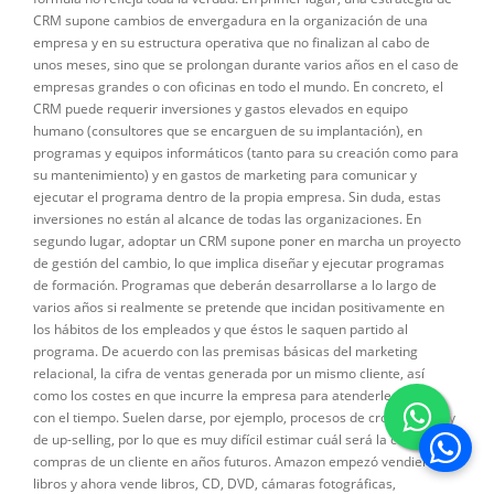
CRM supone cambios de envergadura en la organización de una
empresa y en su estructura operativa que no finalizan al cabo de
unos meses, sino que se prolongan durante varios años en el caso de
empresas grandes o con oficinas en todo el mundo. En concreto, el
CRM puede requerir inversiones y gastos elevados en equipo
humano (consultores que se encarguen de su implantación), en
programas y equipos informáticos (tanto para su creación como para
su mantenimiento) y en gastos de marketing para comunicar y
ejecutar el programa dentro de la propia empresa. Sin duda, estas
inversiones no están al alcance de todas las organizaciones. En
segundo lugar, adoptar un CRM supone poner en marcha un proyecto
de gestión del cambio, lo que implica diseñar y ejecutar programas
de formación. Programas que deberán desarrollarse a lo largo de
varios años si realmente se pretende que incidan positivamente en
los hábitos de los empleados y que éstos le saquen partido al
programa. De acuerdo con las premisas básicas del marketing
relacional, la cifra de ventas generada por un mismo cliente, así
como los costes en que incurre la empresa para atenderle, varían
con el tiempo. Suelen darse, por ejemplo, procesos de cross-selling y
de up-selling, por lo que es muy difícil estimar cuál será la cifra de
Se abre 
compras de un cliente en años futuros. Amazon empezó vendiendo
libros y ahora vende libros, CD, DVD, cámaras fotográficas,