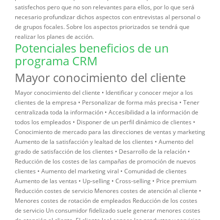
satisfechos pero que no son relevantes para ellos, por lo que será
necesario profundizar dichos aspectos con entrevistas al personal o
de grupos focales. Sobre los aspectos priorizados se tendrá que
realizar los planes de acción.
Potenciales beneficios de un
programa CRM
Mayor conocimiento del cliente
Mayor conocimiento del cliente • Identificar y conocer mejor a los clientes de la empresa • Personalizar de forma más precisa • Tener centralizada toda la información • Accesibilidad a la información de todos los empleados • Disponer de un perfil dinámico de clientes • Conocimiento de mercado para las direcciones de ventas y marketing Aumento de la satisfacción y lealtad de los clientes • Aumento del grado de satisfacción de los clientes • Desarrollo de la relación • Reducción de los costes de las campañas de promoción de nuevos clientes • Aumento del marketing viral • Comunidad de clientes Aumento de las ventas • Up-selling • Cross-selling • Price premium Reducción costes de servicio Menores costes de atención al cliente • Menores costes de rotación de empleados Reducción de los costes de servicio Un consumidor fidelizado suele generar menores costes de atención al cliente. El cliente leal conoce los productos y servicios de la empresa y está familiarizado con su uso, por lo que la frecuencia con la que utiliza los servicios de atención al cliente es menor. Por ello, los centros de atención telefónica suelen ser los más beneficiados por un aumento de la fidelización de la base de clientes. Al mismo tiempo, la calidad de la atención es mejor y las dudas se resuelven más rápidamente porque se dispone de información detallada del cliente y de los productos que tiene contratados. Por otro lado, se reducen los costes de rotación de los empleados. En una empresa con sistema CRM, las personas encargadas de atender al cliente –comerciales, gestores de grandes cuentas, personal de servicio telefónico– registran todos los contactos en una base de datos, en la que se deja constancia de los aspectos importantes de una cuenta (intentos de ventas, productos contratados, motivo por el cual el cliente dejó de utilizar determinado servicio, etc.). De este modo, los efectos negativos de la rotación de empleados disminuyen como en el Círculo virtuoso del CRM. Cuando un trabajador abandona su puesto de trabajo o pasa a desempeñar otras funciones dentro de la misma empresa, se suele perder todo el conocimiento que tenía de sus clientes. Por el contrario, si todo ese conocimiento lo ha introducido en el CRM, el empleado que lo sustituye podrá utilizarlo, con lo que el impacto de la rotación será mínimo. Como vemos, los beneficios del CRM generan un auténtico círculo virtuoso. La información centralizada, actualizada y accesible permite la personalización y segmentación de las ofertas, lo que se traduce en más satisfacción, fidelización y ventas, y en menos costes de servicio y de marketing. Este aspecto es el que ha cautivado más a los directivos que han apostado por implantar estos sistemas. Sin embargo, como analizaremos en el siguiente apartado, no todos los programas de marketing relacional han tenido éxito y existen diversas razones que, de forma muy frecuente, han llevado a algunos de estos proyectos al fracaso. En un artículo publicado en la Harvard Business Review («Avoid the four perils of CRM», febrero de 2002), Rigby, Reichheld y Schefter, autores especializados en CRM, señalaban los cuatro errores más frecuentes en la implantación de estos sistemas. En primer lugar, hay empresas que intentan poner en marcha un proyecto de CRM sin haber diseñado antes una estrategia de relación con sus clientes y sin definir claramente su proposición de valor, es decir, el conjunto de productos y servicios que se ofrecen al cliente. Una condición indispensable para que un programa de marketing relacional sea plenamente eficaz es que, antes de su implantación, se realice una segmentación adecuada de clientes y se establezcan unos objetivos de ventas y satisfacción claros y razonables. Los beneficios del CRM son tan cautivadores que muchas empresas se olvidan de la importancia de conocer cuáles son los clientes más rentables de la compañía, con qué clientes se va intentar establecer una relación y qué se pretende conseguir con ella. En el peor de los casos, muchas compañías acaban desarrollando estrategias de marketing supeditadas al CRM ya implantado, cuando lo correcto debería ser lo contrario. Se implantan soluciones que no aportan nada a la proposición de la empresa y se delega en los directores de informática su diseño e implementación, cuando lo conveniente sería que éstos trabajaran codo con codo con los responsables de marketing y ventas. Otras empresas intentan implantar un CRM sin tener suficientemente en cuenta los cambios que deben introducir en su organización. Se suele caer en el error de pretender dar servicio al cliente y establecer una relación a largo plazo sin que los empleados tengan la mentalidad y las habilidades necesarias para ello y sin que los procesos y la cultura de la propia organización lo faciliten. El marketing relacional requiere que las organizaciones que lo ponen en marcha tengan una clara orientación al cliente, es decir, que lo consideren el aspecto más importante del negocio y que orienten todos los servicios y procesos a satisfacer sus necesidades. Una empresa con una orientación hacia los resultados es aquella que vende cualquier producto a sus clientes, con independencia de que se adecue o no su perfil. En cambio, una empresa orientada al cliente es aquella capaz de recomendar no comprar determinado producto si no se adapta a las necesidades del cliente. Otro error frecuente es que la implantación del CRM no se refleje en un cambio de los nuevos perfiles a contratar. No se tienen en cuenta la capacidad de escuchar y el saber atender correctamente en un potencial empleado, los sistemas de compensación no están alineados con la consecución de determinados niveles de calidad y satisfacción de los clientes, y los programas de formación continúan anclados en los cursos tradicionales de venta agresiva, por citar algunos ejemplos. Cuanta más tecnología, mejor En tercer lugar, las empresas piensan que cuanta más tecnología, mejor. Se tiende a caer en el error de pensar que un proyecto de CRM es, por definición, tecnológicamente intensivo, y que la tecnología es el factor clave en el éxito de estos programas. Por el contrario, la realidad demuestra que los objetivos del CRM pueden alcanzarse sin tener que invertir grandes sumas de dinero en tecnología. También es habitual la compra de una solución CRM estándar que no se ajusta a las necesidades concretas de la compañía, así como la introducción rápida de una solución sin establecer unas fases de implantación gradual que faciliten su adopción y aceptación por los empleados.