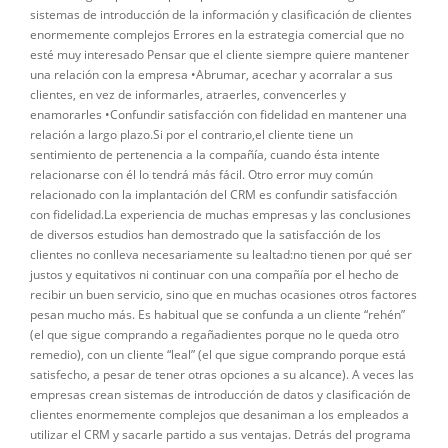
sistemas de introducción de la información y clasificación de clientes
enormemente complejos Errores en la estrategia comercial que no
esté muy interesado Pensar que el cliente siempre quiere mantener
una relación con la empresa •Abrumar, acechar y acorralar a sus
clientes, en vez de informarles, atraerles, convencerles y
enamorarles •Confundir satisfacción con fidelidad en mantener una
relación a largo plazo.Si por el contrario,el cliente tiene un
sentimiento de pertenencia a la compañía, cuando ésta intente
relacionarse con él lo tendrá más fácil. Otro error muy común
relacionado con la implantación del CRM es confundir satisfacción
con fidelidad.La experiencia de muchas empresas y las conclusiones
de diversos estudios han demostrado que la satisfacción de los
clientes no conlleva necesariamente su lealtad:no tienen por qué ser
justos y equitativos ni continuar con una compañía por el hecho de
recibir un buen servicio, sino que en muchas ocasiones otros factores
pesan mucho más. Es habitual que se confunda a un cliente “rehén”
(el que sigue comprando a regañadientes porque no le queda otro
remedio), con un cliente “leal” (el que sigue comprando porque está
satisfecho, a pesar de tener otras opciones a su alcance). A veces las
empresas crean sistemas de introducción de datos y clasificación de
clientes enormemente complejos que desaniman a los empleados a
utilizar el CRM y sacarle partido a sus ventajas. Detrás del programa