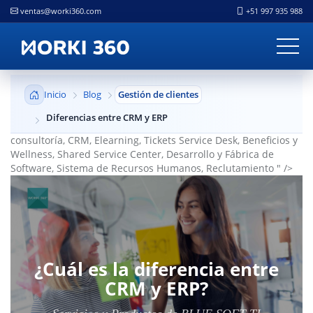
ventas@worki360.com
+51 997 935 988
Inicio
Blog
Gestión de clientes
Diferencias entre CRM y ERP
consultoría, CRM, Elearning, Tickets Service Desk, Beneficios y
Wellness, Shared Service Center, Desarrollo y Fábrica de
Software, Sistema de Recursos Humanos, Reclutamiento " />
¿Cuál es la diferencia entre
CRM y ERP?