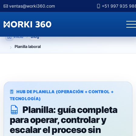
ventas@worki360.com
+51 997 935 98
Inicio
Blog
Planilla laboral
HUB DE PLANILLA (OPERACIÓN + CONTROL +
TECNOLOGÍA)
Planilla: guía completa
para operar, controlar y
escalar el proceso sin