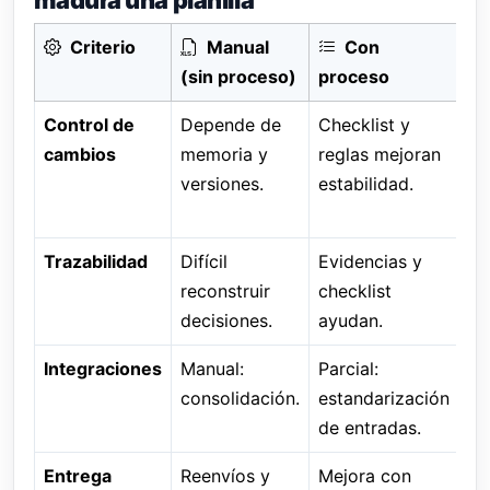
Criterio
Manual
Con
(sin proceso)
proceso
Control de
Depende de
Checklist y
Má
cambios
memoria y
reglas mejoran
si
versiones.
estabilidad.
re
in
Trazabilidad
Difícil
Evidencias y
Me
reconstruir
checklist
hi
decisiones.
ayudan.
in
Integraciones
Manual:
Parcial:
Co
consolidación.
estandarización
fu
de entradas.
au
Entrega
Reenvíos y
Mejora con
Au