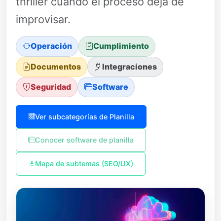
thriller cuando el proceso deja de
improvisar.
Operación
Cumplimiento
Documentos
Integraciones
Seguridad
Software
Ver subcategorías de Planilla
Conocer software de planilla
Mapa de subtemas (SEO/UX)