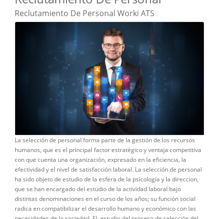
Reclutamiento De Personal Worki ATS
La selección de personal forma parte de la gestión de los recursos
humanos, que es el principal factor estratégico y ventaja competitiva
con que cuenta una organización, expresado en la eficiencia, la
efectividad y el nivel de satisfacción laboral. La selección de personal
ha sido objeto de estudio de la esfera de la psicología y la direccion,
que se han encargado del estudio de la actividad laboral bajo
distintas denominaciones en el curso de los años; su función social
radica en compatibilizar el desarrollo humano y económico con las
necesidades de la sociedad. EL estudio del proceso de selección del