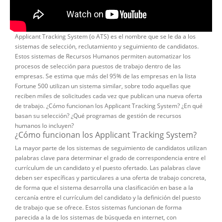
Applicant Tracking System (o ATS) es el nombre que se le da a los
sistemas de selección, reclutamiento y seguimiento de candidatos.
Estos sistemas de Recursos Humanos permiten automatizar los
procesos de selección para puestos de trabajo dentro de las
empresas. Se estima que más del 95% de las empresas en la lista
Fortune 500 utilizan un sistema similar, sobre todo aquellas que
reciben miles de solicitudes cada vez que publican una nueva oferta
de trabajo. ¿Cómo funcionan los Applicant Tracking System? ¿En qué
basan su selección? ¿Qué programas de gestión de recursos
humanos lo incluyen?
¿Cómo funcionan los Applicant Tracking System?
La mayor parte de los sistemas de seguimiento de candidatos utilizan
palabras clave para determinar el grado de correspondencia entre el
currículum de un candidato y el puesto ofertado. Las palabras clave
deben ser específicas y particulares a una oferta de trabajo concreta,
de forma que el sistema desarrolla una clasificación en base a la
cercanía entre el currículum del candidato y la definición del puesto
de trabajo que se ofrece. Estos sistemas funcionan de forma
parecida a la de los sistemas de búsqueda en internet, con