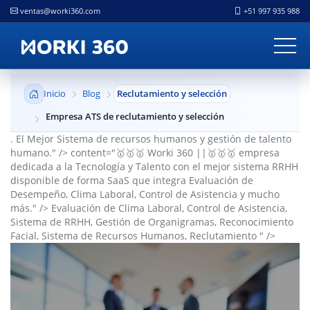
ventas@worki360.com
+51 997 935 988
Inicio
Blog
Reclutamiento y selección
Empresa ATS de reclutamiento y selección
.
El Mejor Sistema de recursos humanos y gestión de talento
humano." />
content="🥇🥇🥇 Worki 360 ||🥇🥇🥇 empresa
dedicada a la Tecnología y Talento con el mejor sistema RRHH
disponible de forma SaaS que integra Evaluación de
Desempeño, Clima Laboral, Control de Asistencia y mucho
más." />
Evaluación de Clima Laboral, Control de Asistencia,
Sistema de RRHH, Gestión de Organigramas, Reconocimiento
Facial, Sistema de Recursos Humanos, Reclutamiento " />