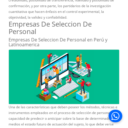
credibilidad, posibilidad de transferencia, fidelidad y posibilidad de
confirmación, y por otra parte, los partidarios de la investigación
cuantitativa que hacen énfasis en el control experimental, la
objetividad, la validez y confiabilidad.
Empresas De Seleccion De
Personal
Empresas De Seleccion De Personal en Perú y
Latinoamerica
Una de las características que deben poseer los métodos, técnicas e
instrumentos empleados en el proceso de selección de personal es la
Se abre 
capacidad de predecir o anticipar sobre la base de determinados
medios el estado futuro de actuación del sujeto, lo que debe verse