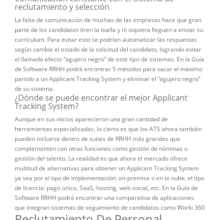
reclutamiento y selección
La falta de comunicación de muchas de las empresas hace que gran
parte de los candidatos tiren la toalla y ni siquiera lleguen a enviar su
currículum. Para evitar esto se podrían automatizar las respuestas
según cambie el estado de la solicitud del candidato, logrando evitar
el llamado efecto “agujero negro” de este tipo de sistemas. En la Guía
de Software RRHH podrá encontrar 5 métodos para sacar el máximo
partido a un Applicant Tracking System y eliminar el “agujero negro”
de su sistema.
¿Dónde se puede encontrar el mejor Applicant
Tracking System?
Aunque en sus inicios aparecieron una gran cantidad de
herramientas especializadas, lo cierto es que los ATS ahora también
pueden incluirse dentro de suites de RRHH más grandes que
complementen con otras funciones como gestión de nóminas o
gestión del talento. La realidad es que ahora el mercado ofrece
multitud de alternativas para obtener un Applicant Tracking System
ya sea por el tipo de implementación: on-premise o en la nube; el tipo
de licencia: pago único, SaaS, hosting, web social, etc. En la Guía de
Software RRHH podrá encontrar una comparativa de aplicaciones
que integran sistemas de seguimiento de candidatos como Worki 360
Reclutamiento De Personal