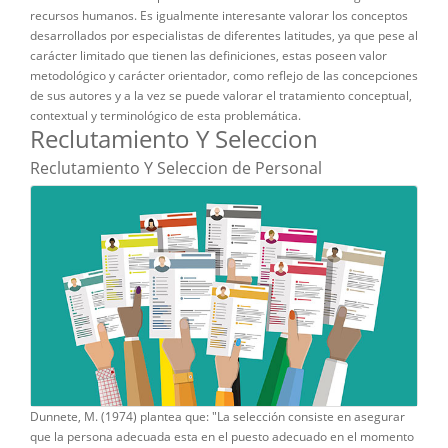
recursos humanos. Es igualmente interesante valorar los conceptos
desarrollados por especialistas de diferentes latitudes, ya que pese al
carácter limitado que tienen las definiciones, estas poseen valor
metodológico y carácter orientador, como reflejo de las concepciones
de sus autores y a la vez se puede valorar el tratamiento conceptual,
contextual y terminológico de esta problemática.
Reclutamiento Y Seleccion
Reclutamiento Y Seleccion de Personal
Dunnete, M. (1974) plantea que: "La selección consiste en asegurar
que la persona adecuada esta en el puesto adecuado en el momento