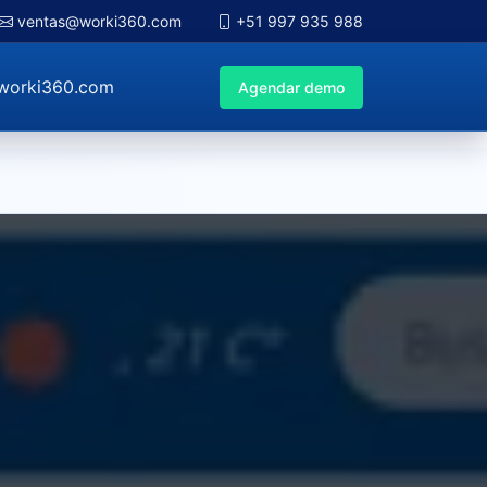
ventas@worki360.com
+51 997 935 988
worki360.com
Agendar demo