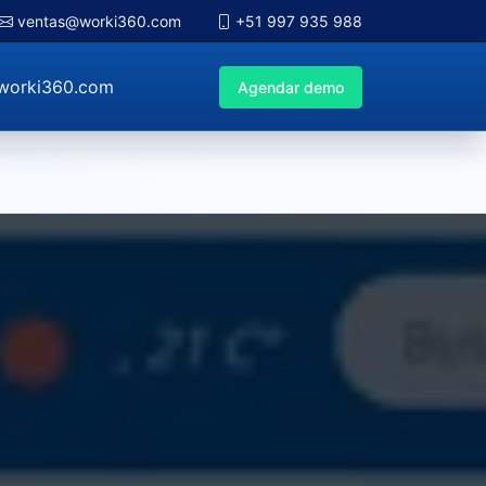
ventas@worki360.com
+51 997 935 988
worki360.com
Agendar demo