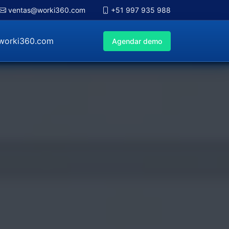
ventas@worki360.com
+51 997 935 988
worki360.com
Agendar demo