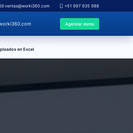
ventas@worki360.com
+51 997 935 988
worki360.com
Agendar demo
mpleados en Excel