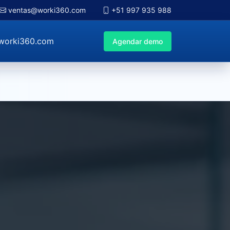
ventas@worki360.com
+51 997 935 988
worki360.com
Agendar demo