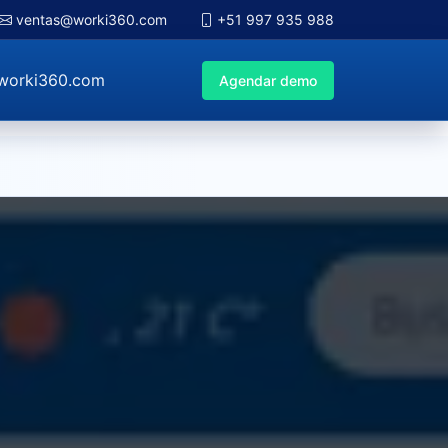
ventas@worki360.com
+51 997 935 988
worki360.com
Agendar demo