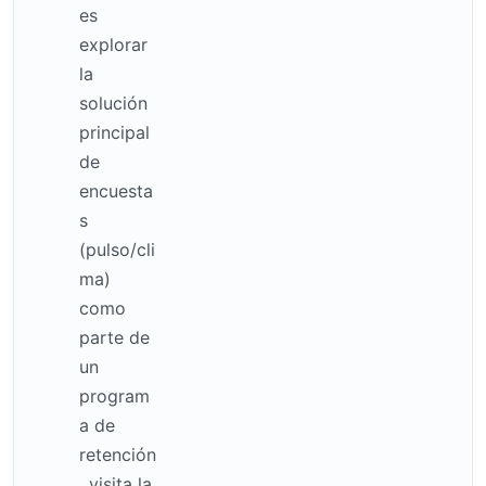
es
explorar
la
solución
principal
de
encuesta
s
(pulso/cli
ma)
como
parte de
un
program
a de
retención
, visita la