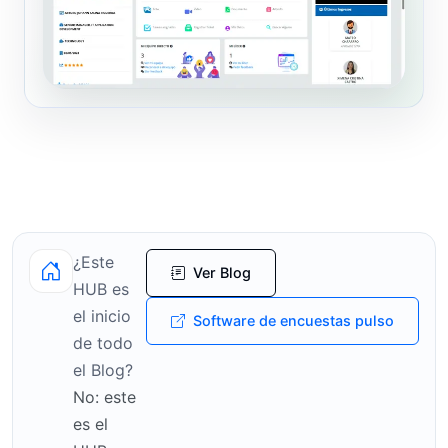
¿Este
Ver Blog
HUB es
el inicio
Software de encuestas pulso
de todo
el Blog?
No: este
es el