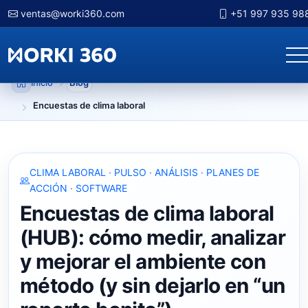
ventas@worki360.com
+51 997 935 98
Inicio
Blog
Encuestas de clima laboral
CLIMA LABORAL · PULSO · ANÁLISIS · PLANES DE
ACCIÓN · SOFTWARE
Encuestas de clima laboral
(HUB): cómo medir, analizar
y mejorar el ambiente con
método (y sin dejarlo en “un