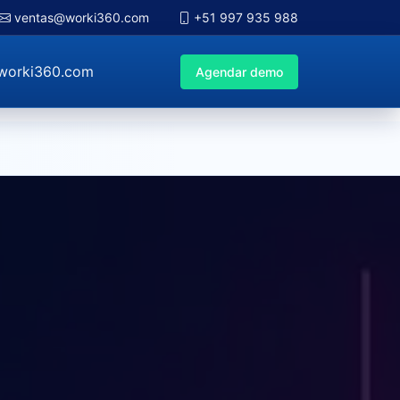
ventas@worki360.com
+51 997 935 988
worki360.com
Agendar demo