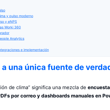
ulso
lima y pulso moderno
ulso y eNPS
tas Worki 360
orador
eople Analytics
ntegraciones e implementación
s a una única fuente de verda
ión de clima” significa una mezcla de
encuesta
 PDFs por correo y dashboards manuales en P