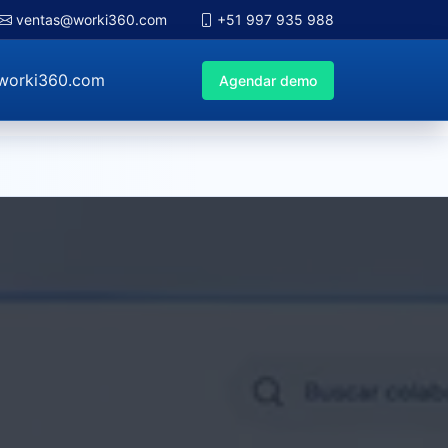
ventas@worki360.com
+51 997 935 988
worki360.com
Agendar demo