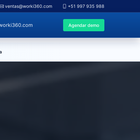
ventas@worki360.com
+51 997 935 988
worki360.com
Agendar demo
a