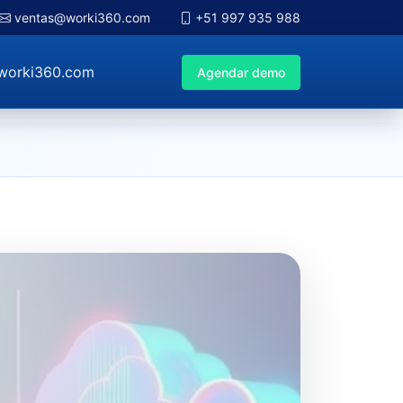
ventas@worki360.com
+51 997 935 988
worki360.com
Agendar demo