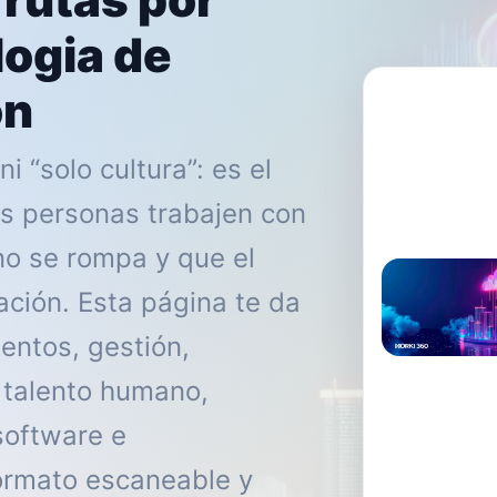
ogia de
on
 “solo cultura”: es el
s personas trabajen con
no se rompa y que el
ación. Esta página te da
ntos, gestión,
, talento humano,
software e
ormato escaneable y