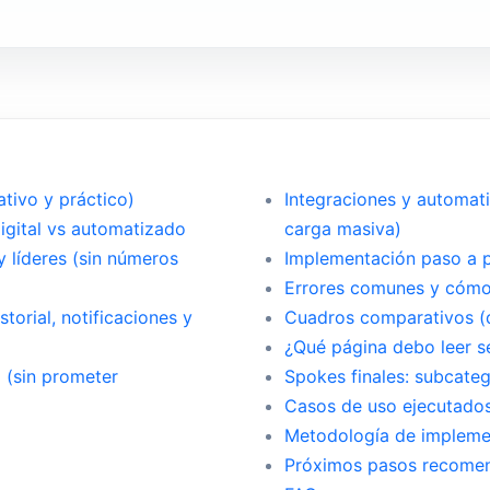
tivo y práctico)
Integraciones y automat
digital vs automatizado
carga masiva)
y líderes (sin números
Implementación paso a p
Errores comunes y cómo 
storial, notificaciones y
Cuadros comparativos (d
¿Qué página debo leer s
l (sin prometer
Spokes finales: subcate
Casos de uso ejecutado
Metodología de implem
Próximos pasos recome