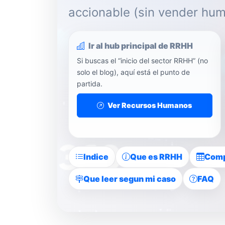
accionable (sin vender humo
Ir al hub principal de RRHH
Si buscas el “inicio del sector RRHH” (no
solo el blog), aquí está el punto de
partida.
Ver Recursos Humanos
Indice
Que es RRHH
Comp
Que leer segun mi caso
FAQ