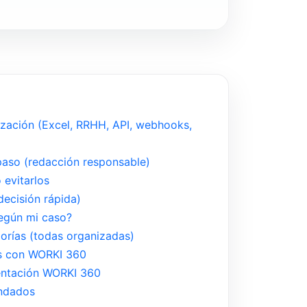
ización (Excel, RRHH, API, webhooks,
aso (redacción responsable)
evitarlos
ecisión rápida)
egún mi caso?
gorías (todas organizadas)
s con WORKI 360
entación WORKI 360
ndados