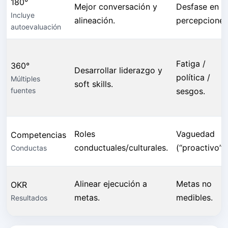
180°
Mejor conversación y
Desfase en
Incluye
alineación.
percepciones
autoevaluación
Fatiga /
360°
Desarrollar liderazgo y
política /
Múltiples
soft skills.
fuentes
sesgos.
Roles
Vaguedad
Competencias
conductuales/culturales.
(“proactivo”).
Conductas
Alinear ejecución a
Metas no
OKR
metas.
medibles.
Resultados