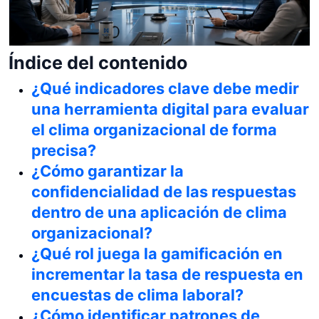
Índice del contenido
¿Qué indicadores clave debe medir
una herramienta digital para evaluar
el clima organizacional de forma
precisa?
¿Cómo garantizar la
confidencialidad de las respuestas
dentro de una aplicación de clima
organizacional?
¿Qué rol juega la gamificación en
incrementar la tasa de respuesta en
encuestas de clima laboral?
¿Cómo identificar patrones de